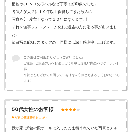
梱包や、ＤＶＤのラベルなど丁寧で好印象でした。
各個人が大切に１０年以上保管してきた故人の
写真を（丁度亡くなって１０年になります。）
それを無事フォトフレーム化し、遺族の方に贈る事が出来まし
た。
節目写真館様、スタッフの一同様には深く感謝申し上げます。
この度はご利用ありがとうございました。
ご家族・ご親族の方へお渡ししても申し分無い商品パッケージ、内
容、
今後とも心がけて企画していきます。今後ともよろしくおねがいし
ます！
50代女性のお客様
写真の整理整頓をしたい
我が家に5箱の段ボールに入ったまま積まれていた写真とアル