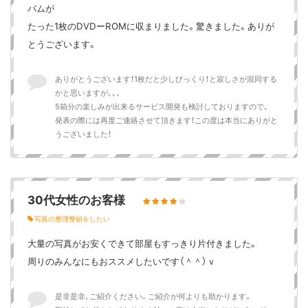
バムが
たった1枚のDVDーROMに収まりました。驚きました。ありが
とうございます。
ありがとうございます！1枚だと少しびっくり！と寂しさが混同する
かと思いますが、、、
5箱分の楽しみが出来るサービス開発も検討しておりますので、
発表の際には再度ご連絡させて頂きます！この度は本当にありがと
うございました！
30代女性のお客様
写真の整理整頓をしたい
大量の写真がお安くできて部屋もすっきり片付きました。
周りのみんなにもおススメしたいです（＾＾）ｖ
是非是非、ご紹介ください。ご紹介が何よりも助かります。