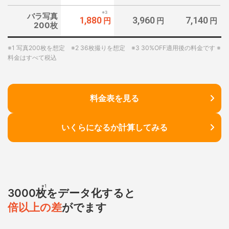
※3
バラ写真
1,880
3,960
7,140
円
円
円
200枚
※1 写真200枚を想定 ※2 36枚撮りを想定 ※3 30%OFF適用後の料金です ※
料金はすべて税込
料金表を見る
いくらになるか計算してみる
※1
3000枚
をデータ化すると
倍以上の差
がでます