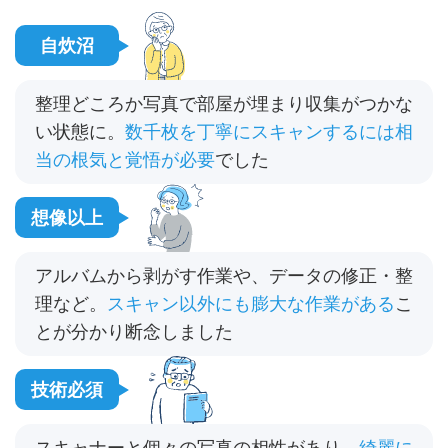
自炊沼
整理どころか写真で部屋が埋まり収集がつかな
い状態に。
数千枚を丁寧にスキャンするには相
当の根気と覚悟が必要
でした
想像以上
アルバムから剥がす作業や、データの修正・整
理など。
スキャン以外にも膨大な作業がある
こ
とが分かり断念しました
技術必須
スキャナーと個々の写真の相性があり。
綺麗に