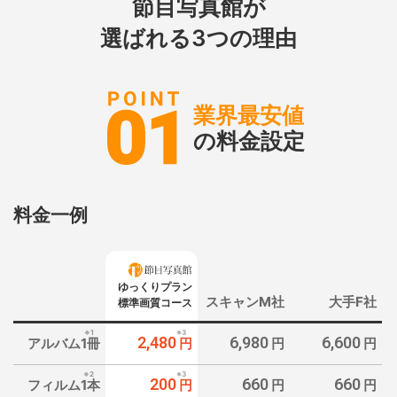
節目写真館が
選ばれる3つの理由
業界最安値
の料金設定
料金一例
ゆっくり
プラン
スキャン
M社
大手F社
標準画質
コース
※1
※3
2,480
6,980
6,600
アルバム
1冊
円
円
円
※2
※3
200
660
660
フィルム
1本
円
円
円