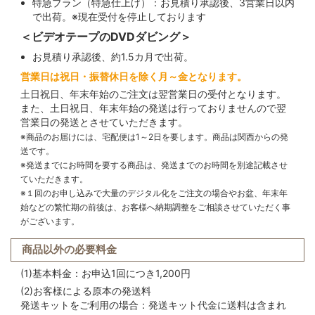
特急プラン（特急仕上げ）：お見積り承認後、3営業日以内
で出荷。※現在受付を停止しております
＜ビデオテープのDVDダビング＞
お見積り承認後、約1.5カ月で出荷。
営業日は祝日・振替休日を除く月～金となります。
土日祝日、年末年始のご注文は翌営業日の受付となります。
また、土日祝日、年末年始の発送は行っておりませんので翌
営業日の発送とさせていただきます。
※商品のお届けには、宅配便は1～2日を要します。商品は関西からの発
送です。
※発送までにお時間を要する商品は、発送までのお時間を別途記載させ
ていただきます。
※１回のお申し込みで大量のデジタル化をご注文の場合やお盆、年末年
始などの繁忙期の前後は、お客様へ納期調整をご相談させていただく事
がございます。
商品以外の必要料金
(1)基本料金：お申込1回につき1,200円
(2)お客様による原本の発送料
発送キットをご利用の場合：発送キット代金に送料は含まれ