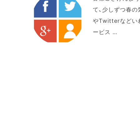
て、少しずつ春の気
やTwitterな
ービス …