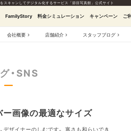
をスキャンしてデジタル化するサービス「節目写真館」公式サイト
FamilyStory
料金シミュレーション
キャンペーン
ご
会社概要
店舗
紹介
スタッフ
ブログ
グ・SNS
バー画像の最適なサイズ
、デザイナーのしむです。 寒さも和らいでき