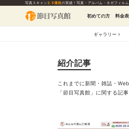
写真スキャン
2.5億枚
の実績！写真・アルバム・ネガフィルム
初めての方
料金表
ギャラリー
紹介記事
これまでに新聞・雑誌・We
「節目写真館」に関する記事