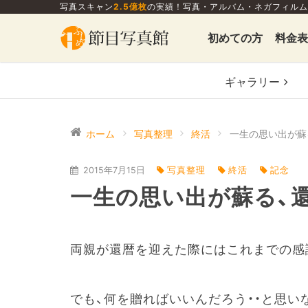
写真スキャン
2.5億枚
の実績！写真・アルバム・ネガフィルム
初めての方
料金表
ギャラリー
ホーム
写真整理
終活
一生の思い出が蘇
2015年7月15日
写真整理
終活
記念
一生の思い出が蘇る、
両親が還暦を迎えた際にはこれまでの感
でも、何を贈ればいいんだろう・・と思