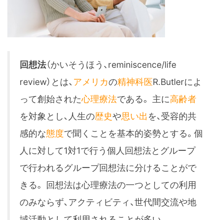
回想法
（かいそうほう、reminiscence/life
review）とは、
アメリカ
の
精神科医
R.Butlerによ
って創始された
心理療法
である。
主に
高齢者
を対象とし、人生の
歴史
や
思い出
を、受容的共
感的な
態度
で聞くことを基本的姿勢とする。個
人に対して1対1で行う個人回想法とグループ
で行われるグループ回想法に分けることがで
きる。
回想法は心理療法の一つとしての利用
のみならず、アクティビティ、世代間交流や地
域活動として利用されることが多い。