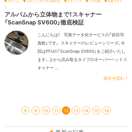
アルバム
スキャン・デジタル化方法
テクニック
バラ写真
写真スキャ
ン
アルバムから立体物まで！スキャナー
「ScanSnap SV600」徹底検証
こんにちは！ 写真データ化サービスの「節目写
真館」です。 スキャナーのレビューシリーズ、今
回はPFUの「ScanSnap SV600」をご紹介いたし
ます。上から読み取るタイプのオーバーヘッドス
キャナー …
続きを読む
8
9
10
11
12
13
14
15
16