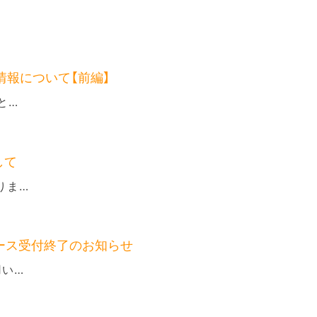
f情報について【前編】
と…
して
りま…
ース受付終了のお知らせ
用い…