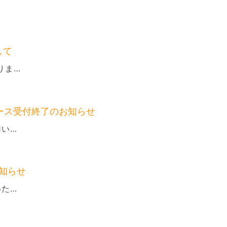
して
りま…
ース受付終了のお知らせ
用い…
知らせ
いた…