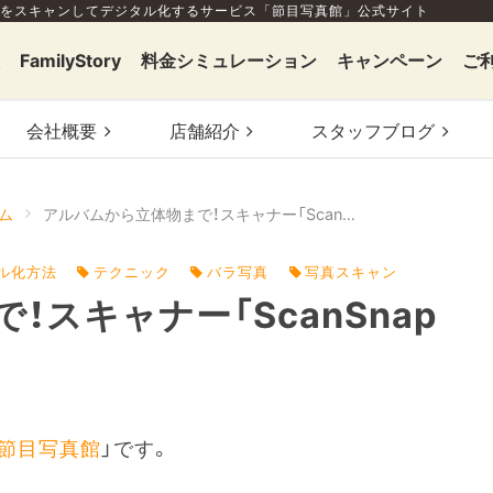
をスキャンしてデジタル化するサービス「節目写真館」公式サイト
FamilyStory
料金シミュレーション
キャンペーン
ご
会社概要
店舗
紹介
スタッフ
ブログ
ム
アルバムから立体物まで！スキャナー「ScanSnap SV600」徹底検証
ル化方法
テクニック
バラ写真
写真スキャン
スキャナー「ScanSnap
節目写真館
」です。