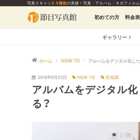
写真スキャン
2.5億枚
の実績！写真・アルバム・ネガフィルム
初めての方
料金表
ギャラリー
ホーム
HOW TO
2016年9月23日
HOW TO
豆知識
アルバムをデジタル化
る？